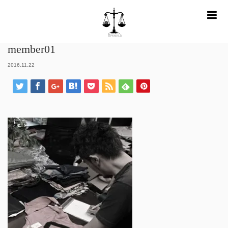
m
ホーム
member01
member01
2016.11.22