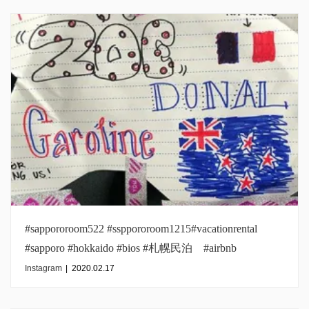
#sappororoom522 #ssppororoom1215#vacationrental
#sapporo #hokkaido #bios #札幌民泊 #airbnb
#bookingcom #inmysapporo#denmgrkguest
Instagram
|
2020.02.17