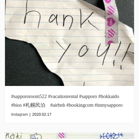
#sappororoom522 #vacationrental #sapporo #hokkaido
#bios #札幌民泊 #airbnb #bookingcom #inmysapporo
Instagram
|
2020.02.17