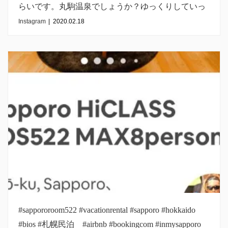
らいです。丸駒温泉でしょうか？ゆっくりしていっ
てください#kokiroom522 #vacationrental #sapporo
Instagram
|
2020.02.18
#hokkaido #bios #札幌民泊 #airbnb #bookingcom
#inmysapporo #支笏湖温泉
#sappororoom522 #vacationrental #sapporo #hokkaido
#bios #札幌民泊 #airbnb #bookingcom #inmysapporo