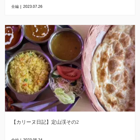
全編
|
2023.07.26
【カリーヌ日記】定山渓その2