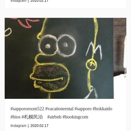
#inmysapporo#malaysia
Instagram
|
2020.02.17
#sappororoom522 #vacationrental #sapporo #hokkaido
#bios #札幌民泊 #airbnb #bookingcom
#inmysapporo#spain
Instagram
|
2020.02.17