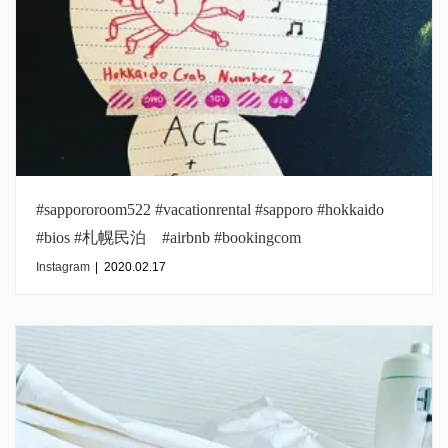
#sappororoom522 #vacationrental #sapporo #hokkaido
#bios #札幌民泊 #airbnb #bookingcom
#inmysapporo#singapore
Instagram
|
2020.02.17