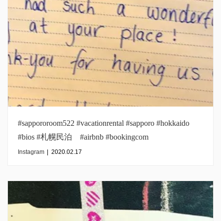
#sappororoom522 #vacationrental #sapporo #hokkaido
#bios #札幌民泊 #airbnb #bookingcom
#inmysapporo#australia #australiaguest
Instagram
|
2020.02.17