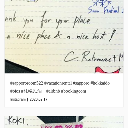
#sappororoom522 #vacationrental #sapporo #hokkaido
#bios #札幌民泊 #airbnb #bookingcom
#inmysapporo#tailand
Instagram
|
2020.02.17