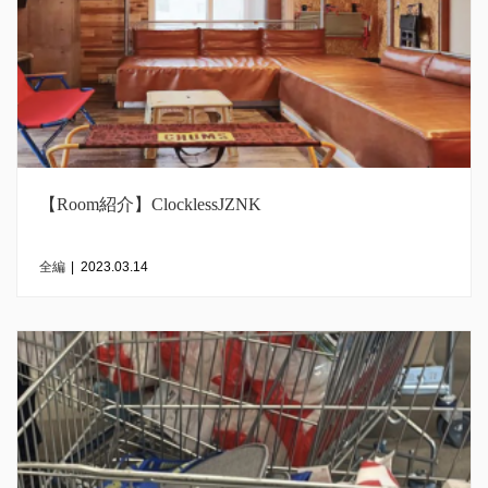
【Room紹介】ClocklessJZNK
全編
|
2023.03.14