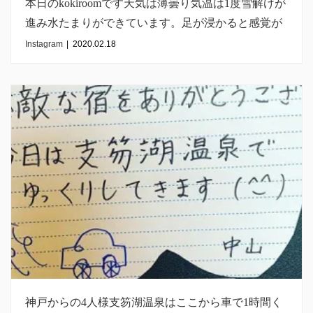
本日のkokiroomです天気は薄曇り気温は1度雪解けが
進み水たまりができています。足が浸かると感覚が
なくなりますよーそれも北海道体験？！
Instagram
|
2020.02.18
#kokiroom522 #kokiroom1215 #vacationrental #sapporo
#hokkaido #bios #札幌民泊 #airbnb #bookingcom
#inmysapporo
神戸からの4人様支笏湖温泉はここから車で1時間く