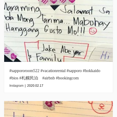
#sappororoom522 #vacationrental #sapporo #hokkaido
#bios #札幌民泊 #airbnb #bookingcom
#inmysapporo#philppines
Instagram
|
2020.02.17