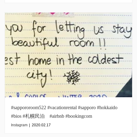
#sappororoom522 #vacationrental #sapporo #hokkaido
#bios #札幌民泊 #airbnb #bookingcom
#inmysapporo#spain
Instagram
|
2020.02.17