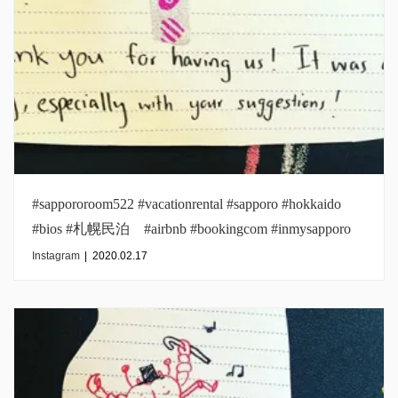
#sappororoom522 #vacationrental #sapporo #hokkaido
#bios #札幌民泊 #airbnb #bookingcom #inmysapporo
Instagram
|
2020.02.17