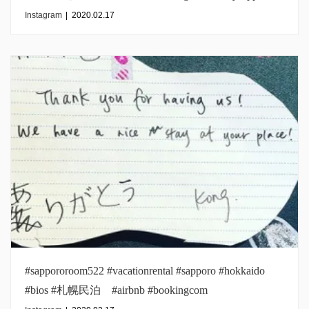
Instagram
|
2020.02.17
#sappororoom522 #vacationrental #sapporo #hokkaido
#bios #札幌民泊 #airbnb #bookingcom