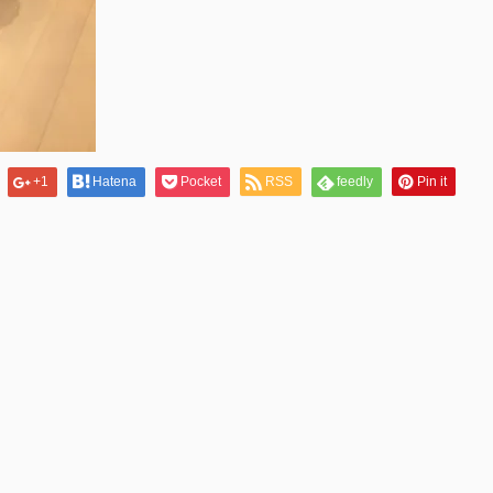
+1
Hatena
Pocket
RSS
feedly
Pin it