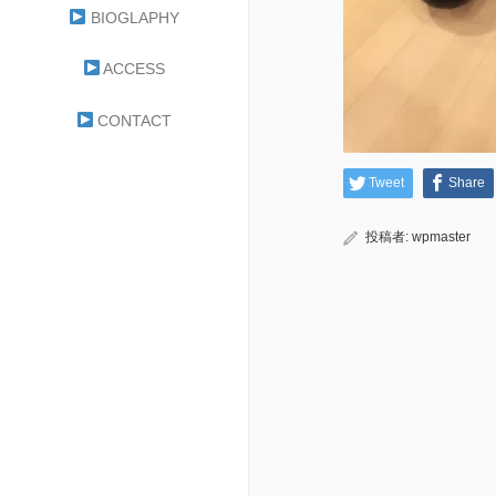
BIOGLAPHY
ACCESS
CONTACT
Tweet
Share
投稿者:
wpmaster