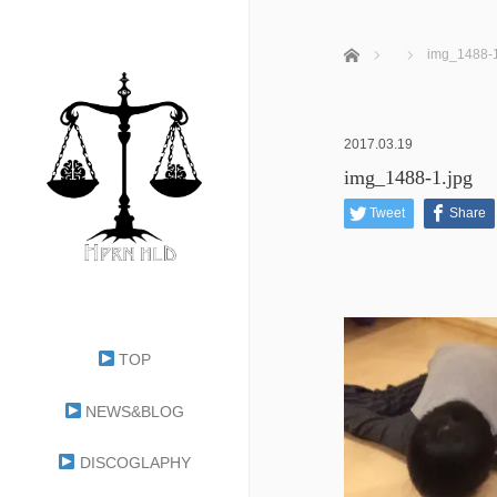
ホーム
img_1488-1
2017.03.19
img_1488-1.jpg
Tweet
Share
TOP
NEWS&BLOG
DISCOGLAPHY