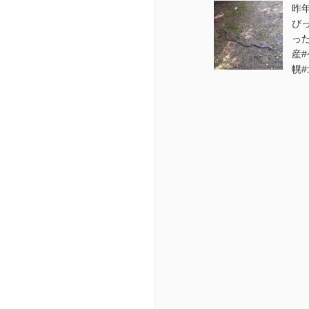
昨
び
っ
産#
幌