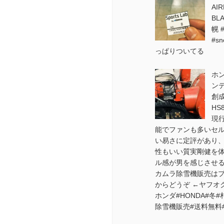
AI
BL
幌 #
#sn
っぱりついてる
ホン
ン
創
HS
現
能でファンも多いセ
い易さに定評があり
性もいい質実剛健を
ル感が男を感じさせ
カムラ除雪機販売は
からどうぞ ←ヤフオ
ホンダ#HONDA#冬#
除雪機販売#送料無料