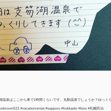
湖温泉はここから車で1時間くらいです。丸駒温泉でしょうか？ゆっく
om522 #vacationrental #sapporo #hokkaido #bios #札幌民泊