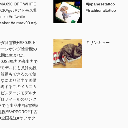
RMAX90 OFF WHITE
#japanesetattoo
ACK#get #アトモス札
#traditionaltattoo
nike #offwhite
eaker #airmax90 #や
ダ除雪機HS80JS ビ
＃サンキュー
テージホンダ除雪機の
成期に生まれた
80JS8馬力の高出力で
行モデルにも負けぬ性
ル始動もできるので使
、なにより頑丈で整備
体現するこのメカニカ
るビンテージモデルナ
プロフィールのリンク
クでも出品中#除雪機#
札幌#SAPPORO#中古
#全国発送#ヤフオク