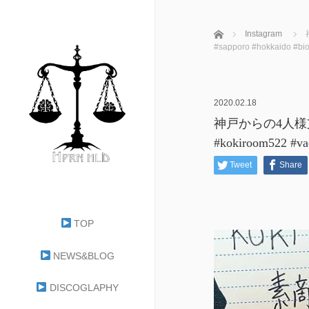
ホーム
Instagram
#sapporo #hokkaido 
2020.02.18
神戸からの4人
#kokiroom522 #v
Tweet
Share
TOP
NEWS&BLOG
DISCOGLAPHY