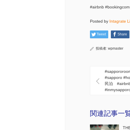
#airbnb #bookingc
Posted by
Intagrate L
Tweet
Share
投稿者:
wpmaster
#sappororoom
#sapporo #h
民泊 #airbnb
#inmysappor
関連記事一
THE