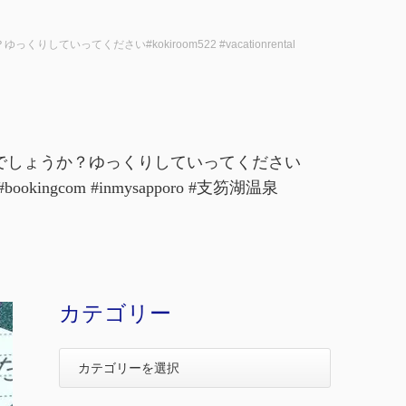
ってください#kokiroom522 #vacationrental
でしょうか？ゆっくりしていってください
nb #bookingcom #inmysapporo #支笏湖温泉
カテゴリー