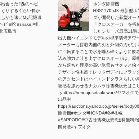
年出会った2匹のヘビ
ホンダ除雪機
っくりするくらい長か
HSS1170nJX 最新型ホ
たしかも速いMy記憶遺
ダが開発した新型オー
ヘビ #蛇 #snake #札
「クロスオーガ」を搭
#北広島市
したシリーズ最高11馬
出力機ハイエンドモデルの標準装備アワ
メーターも搭載内側の刃と外側の刃が別
に回転することで氷を噛み砕くように飲
込み強力に吐き出すクロスオーガは、屋
から落ちた硬度の高い氷雪もサクッと粉
デザイン性も高くレッドボディにブラッ
のアクセントはハイエンドクラスらしい
級感を漂わせるナカムラ除雪機販売はこ
らhttps://hondajosetsuki.work/ヤフオク
出品中
https://auctions.yahoo.co.jp/seller/body
除雪機#ホンダ#HONDA#冬#札幌
#SAPPORO#中古除雪機販売#送料無料#
国発送#ヤフオク