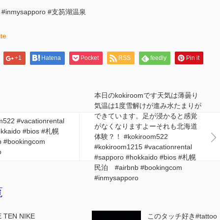
om #inmysapporo #支笏湖温泉
ite
+1
Hatena
Pocket
RSS
feedly
Pin it
本日のkokiroomです天気は薄曇り
気温は1度雪解けが進み水たまりが
できています。足が浸かると感覚
522 #vacationrental
がなくなりますよーそれも北海道
okkaido #bios #札幌
体験？！ #kokiroom522
 #bookingcom
#kokiroom1215 #vacationrental
o
#sapporo #hokkaido #bios #札幌
民泊 #airbnb #bookingcom
#inmysapporo
覧
 TEN NIKE
このタッチ好き#tattoo