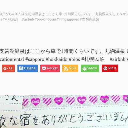
神戸からの4人様支笏湖温泉はここから車で1時間くらいです。丸駒温泉でしょうか？ゆっくりしてい
#bios #札幌民泊 #airbnb #bookingcom #inmysapporo #支笏湖温泉
様支笏湖温泉はここから車で1時間くらいです。丸駒温泉
acationrental #sapporo #hokkaido #bios #札幌民泊 #airb
+1
Hatena
Pocket
RSS
feedly
Pin it