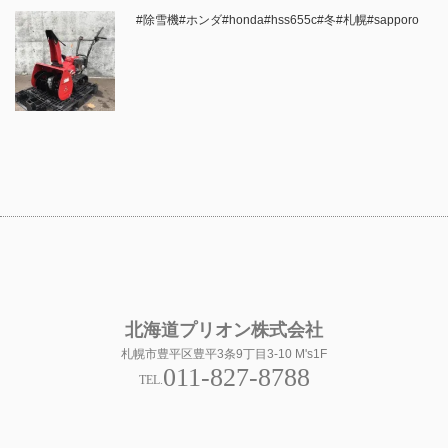
#除雪機#ホンダ#honda#hss655c#冬#札幌#sapporo
北海道プリオン株式会社
札幌市豊平区豊平3条9丁目3-10 M's1F
011-827-8788
TEL.