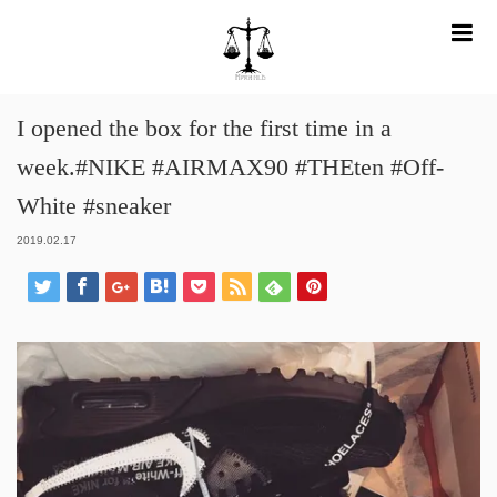
m
ホーム
Instagram
I opened the box for the first time in a week.#NIKE
#AIRMAX90 #THEten #Off-White #sneaker
I opened the box for the first time in a
week.#NIKE #AIRMAX90 #THEten #Off-
White #sneaker
2019.02.17