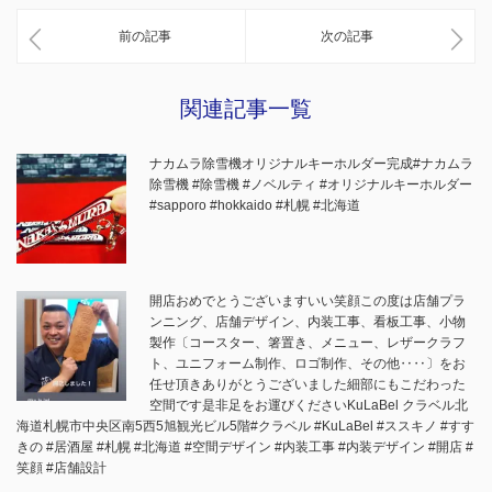
前の記事
次の記事
関連記事一覧
ナカムラ除雪機オリジナルキーホルダー完成#ナカムラ
除雪機 #除雪機 #ノベルティ #オリジナルキーホルダー
#sapporo #hokkaido #札幌 #北海道
開店おめでとうございますいい笑顔この度は店舗プラ
ンニング、店舗デザイン、内装工事、看板工事、小物
製作〔コースター、箸置き、メニュー、レザークラフ
ト、ユニフォーム制作、ロゴ制作、その他‥‥〕をお
任せ頂きありがとうございました細部にもこだわった
空間です是非足をお運びくださいKuLaBel クラベル北
海道札幌市中央区南5西5旭観光ビル5階#クラベル #KuLaBel #ススキノ #すす
きの #居酒屋 #札幌 #北海道 #空間デザイン #内装工事 #内装デザイン #開店 #
笑顔 #店舗設計