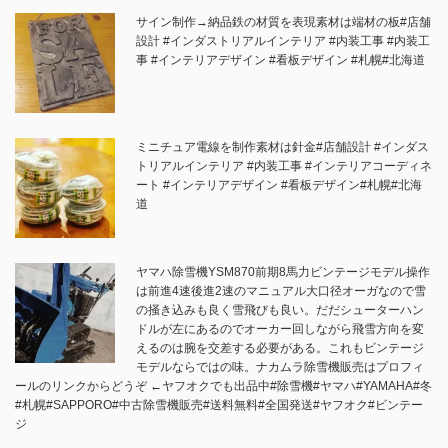
サイン制作→納品鉄の材質を表現素材は端材の板#店舗
設計 #インダストリアルインテリア #内装工事 #内装工
事 #インテリアデザイン #看板デザイン #札幌#北海道
ミニチュア電線を制作素材は針金#店舗設計 #インダス
トリアルインテリア #内装工事 #インテリアコーディネ
ート #インテリアデザイン #看板デザイン#札幌#北海
道
ヤマハ除雪機YSM870前期8馬力ビンテージモデル操作
は前進4速後進2速のマニュアル大口径オーガなので雪
の掻き込みも良く雪飛びも良い。だだシューターハン
ドルが左にあるのでオーカー回しながら飛雪方向を変
えるのは腕を交差する必要がある。これもビンテージ
モデルならではの味。ナカムラ除雪機販売はプロフィ
ールのリンクからどうぞ ←ヤフオクでも出品中#除雪機#ヤマハ#YAMAHA#冬
#札幌#SAPPORO#中古除雪機販売#送料無料#全国発送#ヤフオク#ビンテー
ジ