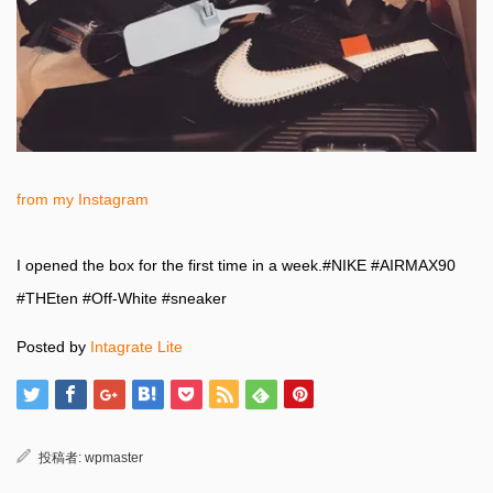
from my Instagram
I opened the box for the first time in a week.#NIKE #AIRMAX90
#THEten #Off-White #sneaker
Posted by
Intagrate Lite
投稿者:
wpmaster