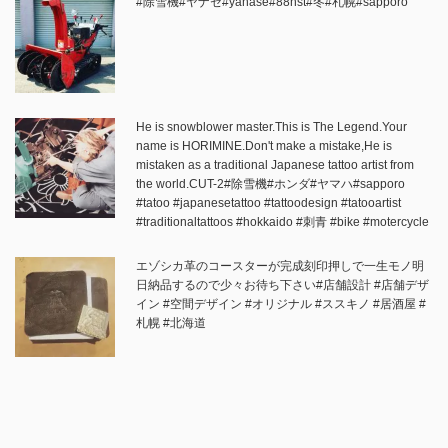
#除雪機#ヤナセ#yanase#88hst#冬#札幌#sapporo
He is snowblower master.This is The Legend.Your
name is HORIMINE.Don't make a mistake,He is
mistaken as a traditional Japanese tattoo artist from
the world.CUT-2#除雪機#ホンダ#ヤマハ#sapporo
#tatoo #japanesetattoo #tattoodesign #tatooartist
#traditionaltattoos #hokkaido #刺青 #bike #motercycle
エゾシカ革のコースターが完成刻印押しで一生モノ明
日納品するので少々お待ち下さい#店舗設計 #店舗デザ
イン #空間デザイン #オリジナル #ススキノ #居酒屋 #
札幌 #北海道