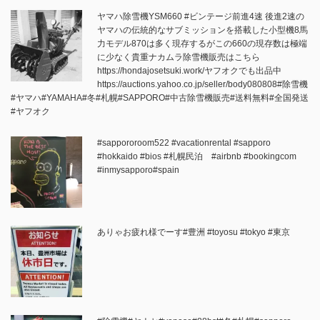
ヤマハ除雪機YSM660 #ビンテージ前進4速 後進2速の
ヤマハの伝統的なサブミッションを搭載した小型機8馬
力モデル870は多く現存するがこの660の現存数は極端
に少なく貴重ナカムラ除雪機販売はこちら
https://hondajosetsuki.work/ヤフオクでも出品中
https://auctions.yahoo.co.jp/seller/body080808#除雪機
#ヤマハ#YAMAHA#冬#札幌#SAPPORO#中古除雪機販売#送料無料#全国発送
#ヤフオク
#sappororoom522 #vacationrental #sapporo
#hokkaido #bios #札幌民泊 #airbnb #bookingcom
#inmysapporo#spain
ありゃお疲れ様でーす#豊洲 #toyosu #tokyo #東京