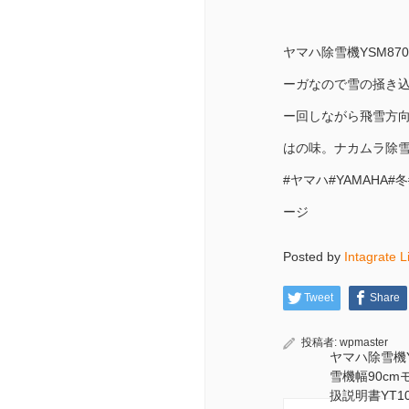
ヤマハ除雪機YSM8
ーガなので雪の掻き
ー回しながら飛雪方
はの味。ナカムラ除雪
#ヤマハ#YAMAHA
ージ
Posted by
Intagrate L
Tweet
Share
投稿者:
wpmaster
ヤマハ除雪機Y
雪機幅90c
扱説明書YT1