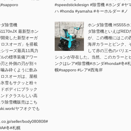
sapporo
#speedstickdesign #除雪機 #ホンダ #ヤ
ハ #honda #yamaha #キーホルダー #ノ
ンダ除雪機
ホンダ除雪機 HS555ホ
S1170nJX 最新型ホン
ダ除雪機といえばRED
が開発した新型オーガ
が、この機種にはこの
クロスオーガ」を搭載
海岸カラーとピンク、
たシリーズ最高11馬力
して赤の三色のバリエ
デルの標準装備アワー
ションが存在した。当然、このカラーと
の刃と外側の刃が別々
ンクはレア#除雪機#ホンダ#honda#冬#
を噛み砕くように飲み
幌#sapporo #レア#西海岸
クロスオーガは、屋根
い氷雪もサクッと粉々
ッドボディにブラック
エンドクラスらしい高
ムラ除雪機販売はこち
etsuki.work/ヤフオクでも
o.co.jp/seller/body080808#
DA#冬#札幌