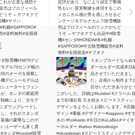
️これが正直な感想ナ
定評があり、なにより頑丈で整備
販売はプロフィール
性もいい質実剛健を体現するこの
どうぞ ←ヤフオクで
メカニカル感が男を感じさせるビ
雪機#ヤマハ
ンテージモデルナカムラ除雪機販
冬#札幌#SAPPORO#
売はプロフィールのリンクからど
売#送料無料#全国発
うぞ ←ヤフオクでも出品中#除雪
機#ホンダ#HONDA#冬#札幌
覧
#SAPPORO#中古除雪機販売#送料
無料#全国発送#ヤフオク
ダ除雪機HS870デビ
スタンプカードならぬ
ーモデル70センチ幅の
ぎーホルダー完成本日
口径のオーガを搭載し
品させていただきまし
名機デビューモデルは
た。企画から制作まで
動シューターとフェン
任せいただきありがと
たが、ホンダの家庭用
ございした。詳細は#kulabel #クラベル 
す戦略により、次モデ
まで杉浦社長 引き続きスピードスティッ
プにダウングレードし
デザインをよろしくお願いします。#店舗
及し、それがスタンダ
ザイン #看板 #デザイナー#sapporo #す
、装備の豪華なこのデ
きの #hokkaido #今日のKuLaBeL#マイ
ないユーザーも多く貴
ーホルダー #tattoo #tatoodesign
ホンダ#honda#除雪
#shopdesign #スピードスティックデザ