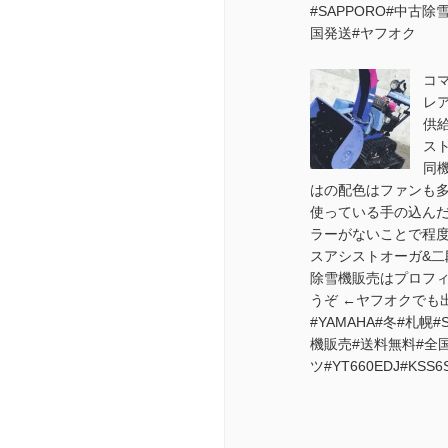
#SAPPORO#中古
国発送#ヤフオク
コマ
レ
供
スト
同
はの配色はファンも
使っている手の込ん
ラーがないことで程
スアシストオーガ&二
除雪機販売はプロフ
うぞ ←ヤフオクでも
#YAMAHA#冬#札幌#
機販売#送料無料#全
ツ#YT660EDJ#KSS6