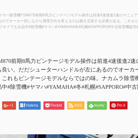
ヤマハ除雪機YSM870前期8馬力ビンテージモデル操作は前進4速後進2速のマニ
るのでオーカー回しながら飛雪方向を変えるのは腕を交差する必要がある。これも
オクでも出品中#除雪機#ヤマハ#YAMAHA#冬#札幌#SAPPORO#中古除雪機販
M870前期8馬力ビンテージモデル操作は前進4速後進
も良い。だだシューターハンドルが左にあるのでオーカ
。これもビンテージモデルならではの味。ナカムラ除雪機
#除雪機#ヤマハ#YAMAHA#冬#札幌#SAPPORO#
+1
Hatena
Pocket
RSS
feedly
Pin it