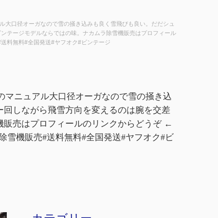
ュアル大口径オーガなので雪の掻き込みも良く雪飛びも良い。だだシュ
ビンテージモデルならではの味。ナカムラ除雪機販売はプロフィール
売#送料無料#全国発送#ヤフオク#ビンテージ
2速のマニュアル大口径オーガなので雪の掻き込
ー回しながら飛雪方向を変えるのは腕を交差
販売はプロフィールのリンクからどうぞ ←
中古除雪機販売#送料無料#全国発送#ヤフオク#ビ