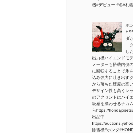
機#デビュー #冬#札幌#
ホ
HS
ダ
「
し
出力機ハイエンドモ
メーターも搭載内側
に回転することで氷
込み強力に吐き出す
から落ちた硬度の高
デザイン性も高くレ
のアクセントはハイ
級感を漂わせるナカ
らhttps://hondajos
出品中
https://auctions.yaho
除雪機#ホンダ#HON