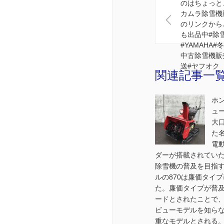
のはちょっと
カムラ除雪機
のリンクから
も出品中#除
#YAMAHA#
中古除雪機販
送#ヤフオク
関連記事一
ホン
ュ
大
た
電
ダーが搭載されてい
除雪機の普及を目指
ルの870は廉価タイ
た。廉価タイプが普
ードとされたことで
ビューモデルを知ら
重なモデルとされる。#