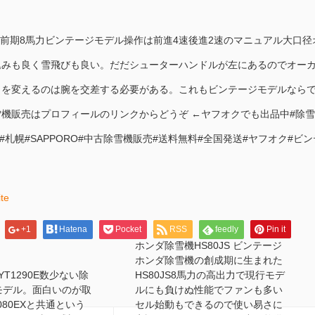
70前期8馬力ビンテージモデル操作は前進4速後進2速のマニュアル大口径
込みも良く雪飛びも良い。だだシューターハンドルが左にあるのでオー
向を変えるのは腕を交差する必要がある。これもビンテージモデルなら
機販売はプロフィールのリンクからどうぞ ←ヤフオクでも出品中#除雪
#冬#札幌#SAPPORO#中古除雪機販売#送料無料#全国発送#ヤフオク#ビン
ite
+1
Hatena
Pocket
RSS
feedly
Pin it
ホンダ除雪機HS80JS ビンテージ
ホンダ除雪機の創成期に生まれた
T1290E数少ない除
HS80JS8馬力の高出力で現行モデ
mモデル。面白いのが取
ルにも負けぬ性能でファンも多い
080EXと共通という
セル始動もできるので使い易さに