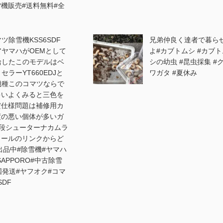
除雪機販売#送料無料#全
ツ除雪機KSS6SDF
兄弟仲良く達者で暮ら
アヤマハがOEMとして
よ#カブトムシ #カブト
給したこのモデルはベ
シの幼虫 #昆虫採集 #
セラーYT660EDJと
ワガタ #夏休み
機種このコマツならで
多いよくみると三色を
だ仕様問題は補修用カ
度の悪い個体が多いガ
段シューターナカムラ
ィールのリンクからど
出品中#除雪機#ヤマハ
SAPPORO#中古除雪
国発送#ヤフオク#コマ
SDF