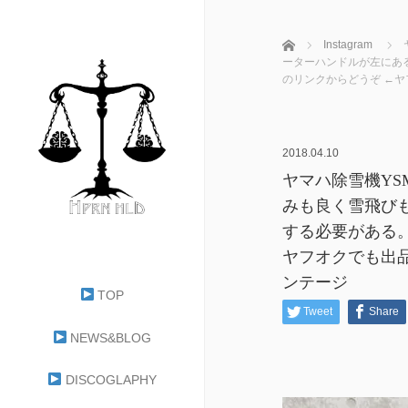
ホーム
Instagram
ーターハンドルが左にあ
のリンクからどうぞ ←ヤフ
2018.04.10
ヤマハ除雪機YS
みも良く雪飛び
する必要がある
ヤフオクでも出品中
ンテージ
TOP
Tweet
Share
NEWS&BLOG
DISCOGLAPHY