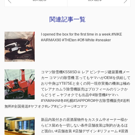
関連記事一覧
I opened the box for the first time in a week.#NIKE
#AIRMAX90 #THEten #Off-White #sneaker
コマツ除雪機KSS8SDⅲ レア ビンテージ建築重機メー
カー コマツの除雪機 言ってもヤマハがOEMを供給して
おり中身はYT875Eと全くの同一現存実働の機体は極め
てレアナカムラ除雪機販売はプロフィールのリンクか
らどうぞ ←ヤフオクでも出品中#除雪機#ヤマハ
#YAMAHA#冬#札幌#SAPPORO#中古除雪機販売#送料
無料#全国発送#ヤフオク#レア#ビンテージ#コマツ
新品内装付きの居酒屋物件をカスタム中オーナー様か
らビス留めを一切しない条件店舗改装は制約があるほ
ど面白い#店舗改装 #店舗デザイン #リフォーム #居酒