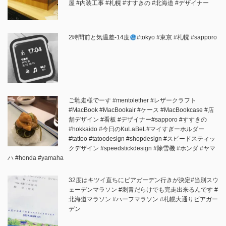
屋 #内装工事 #札幌 #すすきの #北海道 #デザイナー
2時間前と気温差-14度
#tokyo #東京 #札幌 #sapporo
ご馳走様でーす️ #mentolether #レザークラフト
#MacBook #MacBookair #ケース #MacBookcase #店
舗デザイン #看板 #デザイナー#sapporo #すすきの
#hokkaido #今日のKuLaBeL#マイすぎーホルダー
#tattoo #tatoodesign #shopdesign #スピードスティッ
クデザイン #speedstickdesign #除雪機 #ホンダ #ヤマ
ハ #honda #yamaha
32度はキツイ直ちにビアガーデン行きが決定#当別スウ
ェーデンマラソン #刺青だらけでも完走出来るんです #
北海道マラソン #ハーフマラソン #札幌大通りビアガー
デン