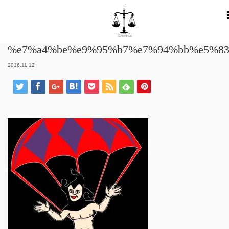
ホーム
%e7%a4%be%e9%95%b7%e7%94%bb%e5%83%8f
%e7%a4%be%e9%95%b7%e7%94%bb%e5%83
2016.11.12