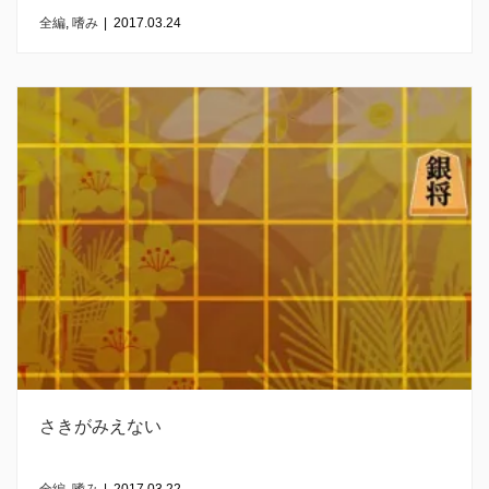
全編
,
嗜み
|
2017.03.24
さきがみえない