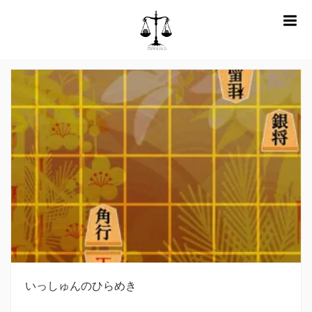
m
ホーム
全編
嗜み
いっしゅんのひらめき